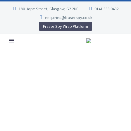
180 Hope Street, Glasgow, G2 2UE
0141 333 0432
enquiries@fraserspy.co.uk
Fraser Spy Wrap Platform
BUSINESS
CONSULTING