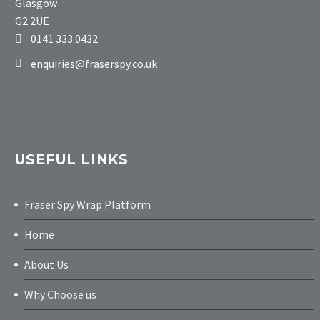
Glasgow
G2 2UE
0141 333 0432
enquiries@fraserspy.co.uk
USEFUL LINKS
Fraser Spy Wrap Platform
Home
About Us
Why Choose us