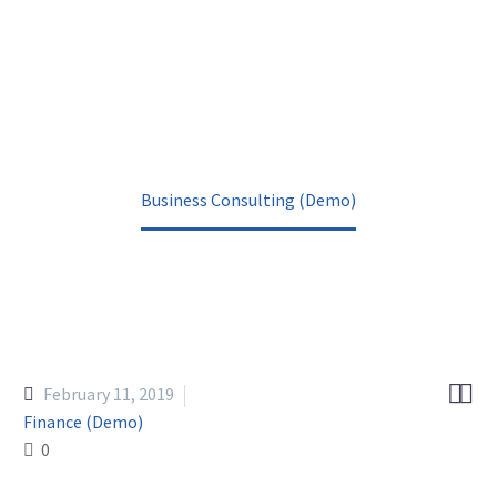
(DEMO)
Home
Portfolio Item
Business Consulting (Demo)


February 11, 2019
Finance (Demo)
0