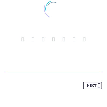
Jeniffer Burns
Creative Heads Inc.
TheGem comes with an extended powerful theme
options panel, which allows you to customize just
anything in an appearance of your website – with few
clicks.
NEXT