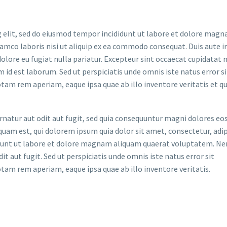
 elit, sed do eiusmod tempor incididunt ut labore et dolore magna
lamco laboris nisi ut aliquip ex ea commodo consequat. Duis aute i
dolore eu fugiat nulla pariatur. Excepteur sint occaecat cupidatat 
im id est laborum. Sed ut perspiciatis unde omnis iste natus error si
m rem aperiam, eaque ipsa quae ab illo inventore veritatis et qu
atur aut odit aut fugit, sed quia consequuntur magni dolores eos
uam est, qui dolorem ipsum quia dolor sit amet, consectetur, adip
idunt ut labore et dolore magnam aliquam quaerat voluptatem. N
t aut fugit. Sed ut perspiciatis unde omnis iste natus error sit
m rem aperiam, eaque ipsa quae ab illo inventore veritatis.