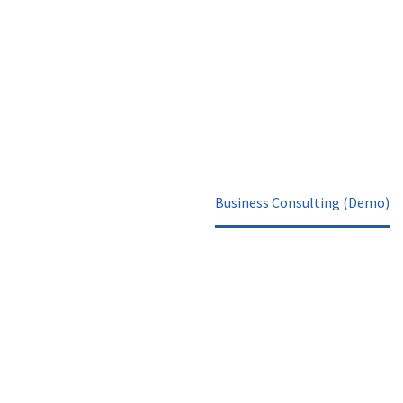
(DEMO)
Home
Portfolio Item
Business Consulting (Demo)