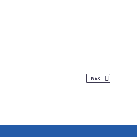
anel, which allows you to
 with few clicks.
NEXT