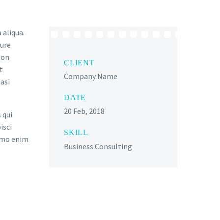
 aliqua.
rure
non
CLIENT
t
Company Name
asi
DATE
20 Feb, 2018
 qui
isci
SKILL
emo enim
Business Consulting