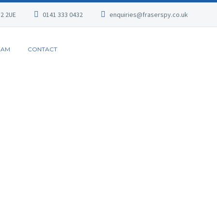
G2 2UE
0141 333 0432
enquiries@fraserspy.co.uk
EAM
CONTACT
ESS CONS