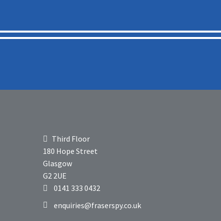
Third Floor
180 Hope Street
Glasgow
G2 2UE
0141 333 0432
enquiries@fraserspy.co.uk